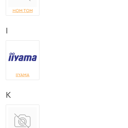
HOM TOM
I
IIYAMA
K