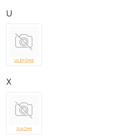
U
ULEFONE
X
XIAOMI