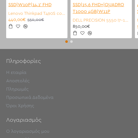
Lenovo Thinkpad T490S core i5-8365U|8GB|250GB SSD|W10P|14.1' FHD
440,00€
550,00€
DELL PRECISION 5550 I7-10875H|32GB|500GB SSD|15.6 FHD+|QUADRO T1000 4GB|W11P
850,00€
Πληροφορίες
Η εταιρία
Αποστολές
Πληρωμές
Προσωπικά Δεδομένα
Όροι Χρήσης
Λογαριασμός
Ο λογαριασμός μου