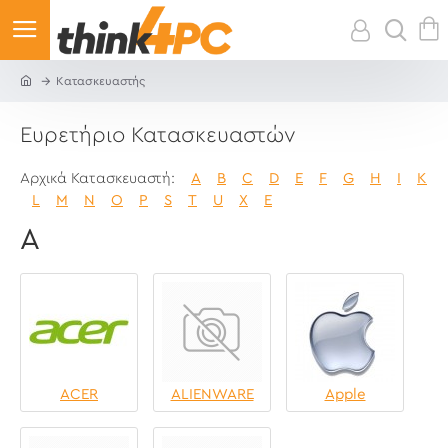
Κατασκευαστής
Ευρετήριο Κατασκευαστών
Αρχικά Κατασκευαστή:
A
B
C
D
E
F
G
H
I
K
L
M
N
O
P
S
T
U
X
Ε
A
ACER
ALIENWARE
Apple