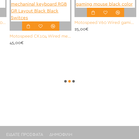
ming Mouse G102 Lightsync Black
Motospeed V60 Wired gaming mouse black color
25,00€
Motospeed CK104 Wired mechaninal keyboard RGB GR Layout Black Black Switces
3
45,00€
ΕΊΔΑΤΕ ΠΡΌΣΦΑΤΑ
ΔΗΜΟΦΙΛΉ