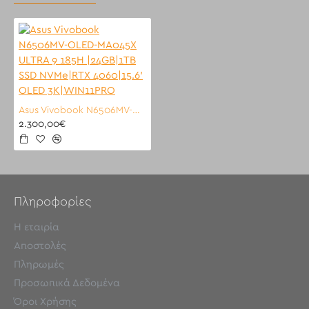
Asus Vivobook N6506MV-OLED-MA045X ULTRA 9 185H |24GB|1TB SSD NVMe|RTX 4060|15.6' OLED 3K|WIN11PRO
2.300,00€
Πληροφορίες
Η εταιρία
Αποστολές
Πληρωμές
Προσωπικά Δεδομένα
Όροι Χρήσης