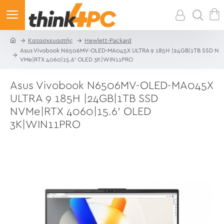
Κατασκευαστής
Hewlett-Packard
Asus Vivobook N6506MV-OLED-MA045X ULTRA 9 185H |24GB|1TB SSD N
VMe|RTX 4060|15.6' OLED 3K|WIN11PRO
Asus Vivobook N6506MV-OLED-MA045X
ULTRA 9 185H |24GB|1TB SSD
NVMe|RTX 4060|15.6' OLED
3K|WIN11PRO