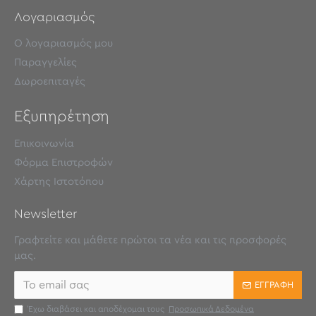
Λογαριασμός
Ο λογαριασμός μου
Παραγγελίες
Δωροεπιταγές
Εξυπηρέτηση
Επικοινωνία
Φόρμα Επιστροφών
Χάρτης Ιστοτόπου
Newsletter
Γραφτείτε και μάθετε πρώτοι τα νέα και τις προσφορές
μας.
ΕΓΓΡΑΦΉ
Έχω διαβάσει και αποδέχομαι τους
Προσωπικά Δεδομένα