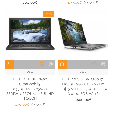
700,00€
499,00€
600,00€
-31 %
DELL
DELL
DELL LATITUDE 7490
DELL PRECISION 7560 I7-
UltraBook i5-
11850H|64GB|1TB NVMe
8350U|16GB|256GB
SSD|15.6' FHD|QUADRO RTX
SSD|W10PRO|14.1'' FULLHD
A3000 6GB|W11P
TOUCH
1.800,00€
430,00€
620,00€