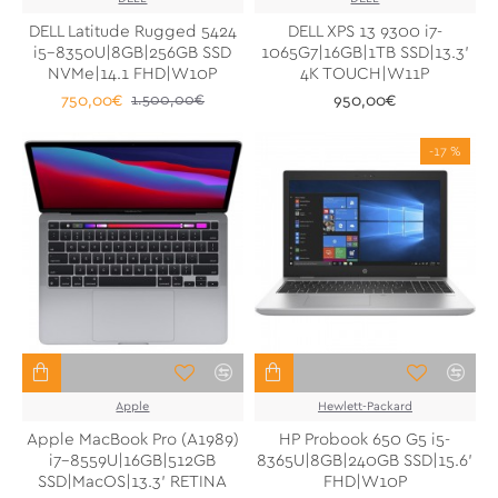
DELL Latitude Rugged 5424
DELL XPS 13 9300 i7-
i5-8350U|8GB|256GB SSD
1065G7|16GB|1TB SSD|13.3'
NVMe|14.1 FHD|W10P
4K TOUCH|W11P
750,00€
950,00€
1.500,00€
-17 %
Apple
Hewlett-Packard
Apple MacBook Pro (A1989)
HP Probook 650 G5 i5-
i7-8559U|16GB|512GB
8365U|8GB|240GB SSD|15.6'
SSD|MacOS|13.3' RETINA
FHD|W10P