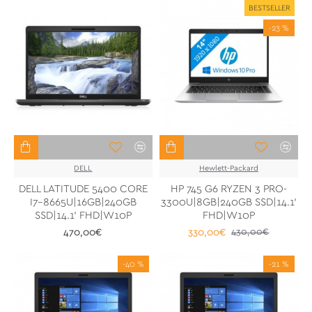
BESTSELLER
-23 %
DELL
Hewlett-Packard
DELL LATITUDE 5400 CORE
HP 745 G6 RYZEN 3 PRO-
I7-8665U|16GB|240GB
3300U|8GB|240GB SSD|14.1'
SSD|14.1' FHD|W10P
FHD|W10P
470,00€
330,00€
430,00€
-40 %
-21 %