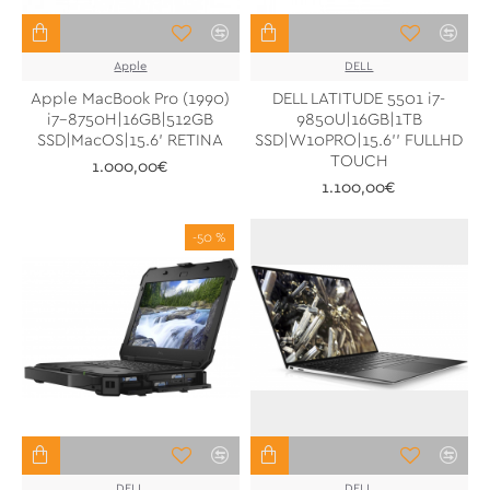
Apple
DELL
Apple MacBook Pro (1990)
DELL LATITUDE 5501 i7-
i7-8750H|16GB|512GB
9850U|16GB|1TB
SSD|MacOS|15.6' RETINA
SSD|W10PRO|15.6'' FULLHD
TOUCH
1.000,00€
1.100,00€
-50 %
DELL
DELL