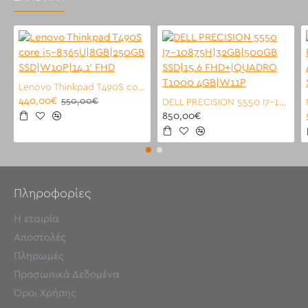
Lenovo Thinkpad T490S core i5-8365U|8GB|250GB SSD|W10P|14.1' FHD
440,00€
550,00€
DELL PRECISION 5550 I7-10875H|32GB|500GB SSD|15.6 FHD+|QUADRO T1000 4GB|W11P
850,00€
Πληροφορίες
Η εταιρία
Αποστολές
Πληρωμές
Προσωπικά Δεδομένα
Όροι Χρήσης