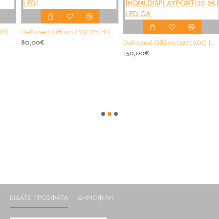
lHD|IPS LED|240HZ
Dell used Οθόνη P2317H|HDMI,DISPLAYPORT,VGA|23|FULLHD|IPS LED|
80,00€
Dell used Οθόνη U2719DC |HDMI,DISPLAYPORT|27|2K|IPS LED|GA-
1
150,00€
ΕΊΔΑΤΕ ΠΡΌΣΦΑΤΑ
ΔΗΜΟΦΙΛΉ