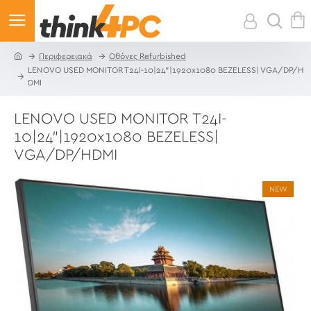
Περιφερειακά
Οθόνες Refurbished
LENOVO USED MONITOR T24I-10|24"|1920x1080 BEZELESS| VGA/DP/H
DMI
LENOVO USED MONITOR T24I-
10|24"|1920x1080 BEZELESS|
VGA/DP/HDMI
NEW