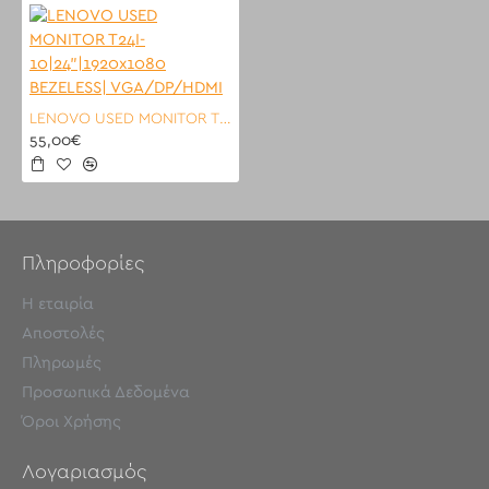
LENOVO USED MONITOR T24I-10|24"|1920x1080 BEZELESS| VGA/DP/HDMI
55,00€
Πληροφορίες
Η εταιρία
Αποστολές
Πληρωμές
Προσωπικά Δεδομένα
Όροι Χρήσης
Λογαριασμός